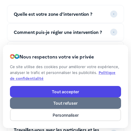
Quelle est votre zone d'intervention ?
Comment puis-je régler une intervention ?
Vendez-vous du matériel informatique ?
Nous respectons votre vie privée
Ce site utilise des cookies pour améliorer votre expérience,
Le diagnostic et le devis sont-ils gratuits ?
Politique
analyser le trafic et personnaliser les publicités.
de confidentialité
Quels appareils et systèmes prenez-vous en
Discutez avec un informaticien
Tout accepter
charge ?
Tout refuser
Quels sont vos délais d'intervention ?
Personnaliser
Travaillez-vous avec les particuliers et les