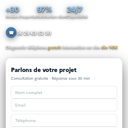
+30
97%
24/7
Années d'expertise
Satisfaction client
Disponibilité
06 29 63 52 30
☎
Diagnostic téléphone
gratuit
·
Intervention sur site
dès 149€
Parlons de votre projet
Consultation gratuite · Réponse sous 30 min