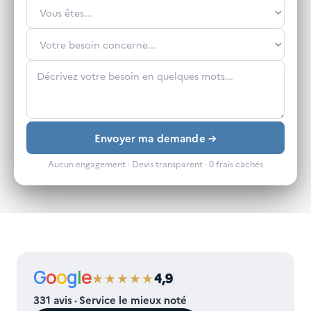
Envoyer ma demande →
Aucun engagement · Devis transparent · 0 frais cachés
G
o
o
g
l
e
★★★★★
4,9
331
avis · Service le mieux noté