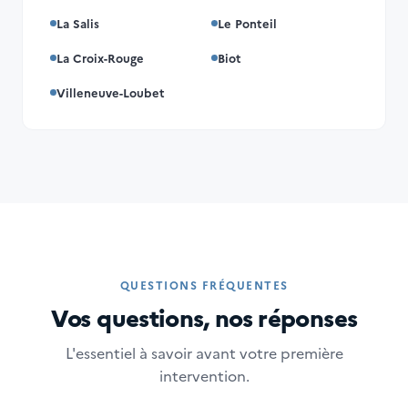
La Salis
Le Ponteil
La Croix-Rouge
Biot
Villeneuve-Loubet
QUESTIONS FRÉQUENTES
Riviera
Vos questions, nos réponses
En ligne
L'essentiel à savoir avant votre première
intervention.