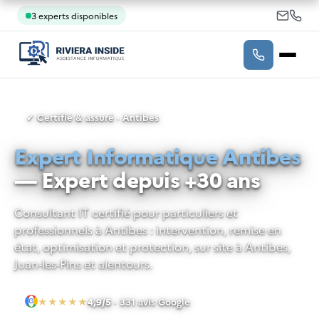
3 experts disponibles
✓ Certifié & assuré · Antibes
Expert Informatique Antibes
— Expert depuis +30 ans
Consultant IT certifié pour particuliers et
professionnels à Antibes : intervention, remise en
état, optimisation et protection, sur site à Antibes,
Juan-les-Pins et alentours.
★★★★★
4,9/5
· 331 avis Google