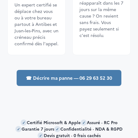
réapparaît dans les 7
Un expert certifié se
jours sur la même
déplace chez vous
cause ? On revient
ou à votre bureau
sans frais. Vous
partout à Antibes et
payez seulement si
Juan-les-Pins, avec un
c'est résolu.
créneau précis
confirmé dès l'appel.
☎ Décrire ma panne — 06 29 63 52 30
Certifié Microsoft & Apple
Assuré · RC Pro
✓
✓
Garantie 7 jours
Confidentialité · NDA & RGPD
✓
✓
Devis gratuit · 0 frais cachés
✓